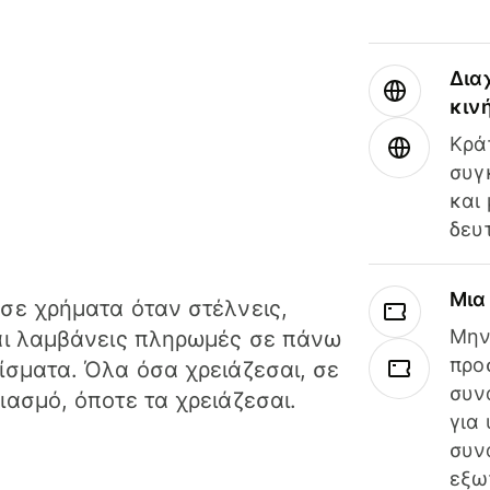
Δια
κιν
Κρά
συγ
και
δευ
Μια
σε χρήματα όταν στέλνεις,
Μην
αι λαμβάνεις πληρωμές σε πάνω
προ
ίσματα. Όλα όσα χρειάζεσαι, σε
συν
ιασμό, όποτε τα χρειάζεσαι.
για
συν
εξω