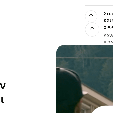
Στε
και
χρε
Κάν
πιάν
ν
ι