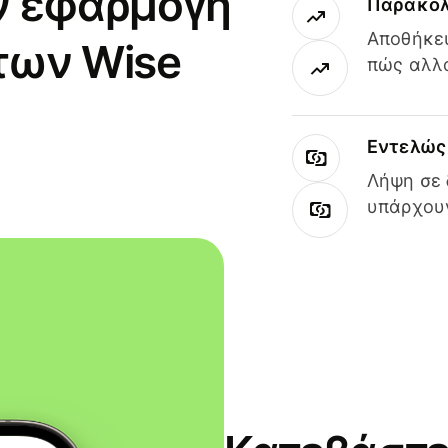
ν εφαρμογή
Παρακολ
Αποθήκευ
των Wise
πώς αλλά
Εντελώς 
Λήψη σε 
υπάρχουν