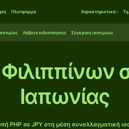
ηση
Πλατφόρμα
Χαρακτηριστικά
Τι
ισοτιμίες
Λάβετε ειδοποιήσεις
Σύγκριση ισοτιμιών
Φιλιππίνων σ
Ιαπωνίας
πή PHP σε JPY στη μέση συναλλαγματική ισο