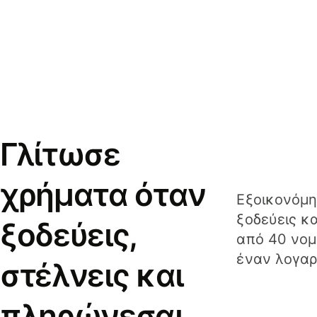
Γλίτωσε
χρήματα όταν
Εξοικονόμη
ξοδεύεις κ
ξοδεύεις,
από 40 νομ
έναν λογαρ
στέλνεις και
πληρώνεσαι