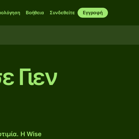
μολόγηση
Βοήθεια
Συνδεθείτε
Εγγραφή
ε Γιεν
τιμία. Η Wise