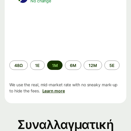
No change
Time
48Ω
1Ε
1M
6M
12M
5Ε
period
We use the real, mid-market rate with no sneaky mark-up
to hide the fees.
Learn more
Συναλλαγματική