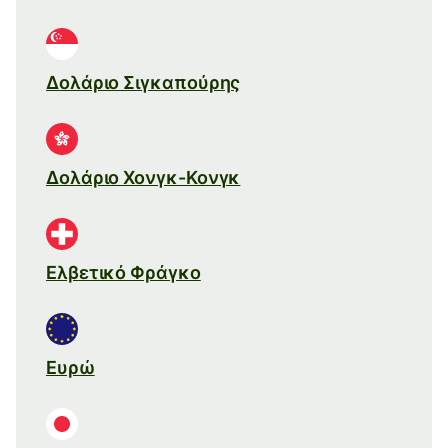
Δολάριο Σιγκαπούρης
Δολάριο Χονγκ-Κονγκ
Ελβετικό Φράγκο
Ευρώ