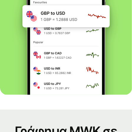
Γράφημα MWK σε