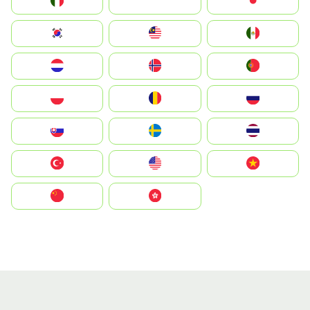
Italia
JA
Japan
South Korea
Malay
Mexico
Nederland
Norge
Portugal
Polska
România
Россия
Slovensko
Ruoŧŧa
ไทย
Türkiye
United States
Vietnam
中国
中國香港特別行政區