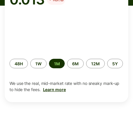
Time
48H
1W
1M
6M
12M
5Y
period
We use the real, mid-market rate with no sneaky mark-up
to hide the fees.
Learn more