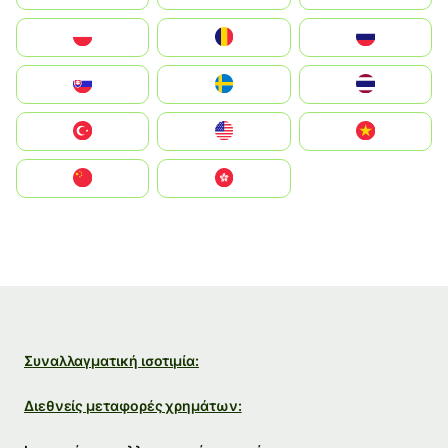
Polska
România
Россия
Slovensko
Ruoŧŧa
ไทย
Türkiye
United States
Vietnam
中国
中國香港特別行政區
Συναλλαγματική ισοτιμία:
Διεθνείς μεταφορές χρημάτων: