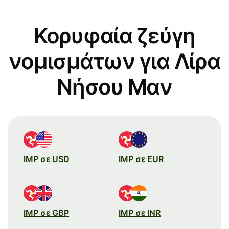
Κορυφαία ζεύγη
νομισμάτων για Λίρα
Νήσου Μαν
IMP σε USD
IMP σε EUR
IMP σε GBP
IMP σε INR