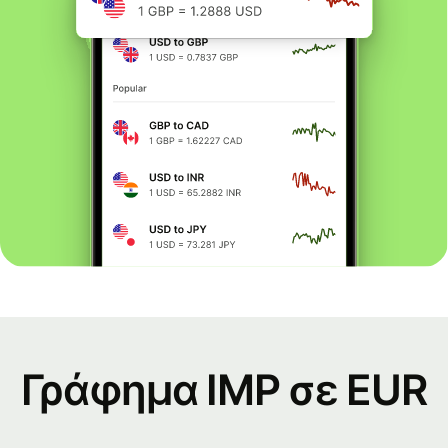
Γράφημα IMP σε EUR