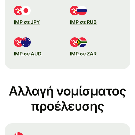
IMP σε JPY
IMP σε RUB
IMP σε AUD
IMP σε ZAR
Αλλαγή νομίσματος
προέλευσης