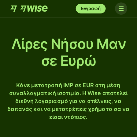
Εγγραφή
Λίρες Νήσου Μαν
σε Ευρώ
Κάνε μετατροπή IMP σε EUR στη μέση
συναλλαγματική ισοτιμία. Η Wise αποτελεί
διεθνή λογαριασμό για να στέλνεις, να
δαπανάς και να μετατρέπεις χρήματα σα να
είσαι ντόπιος.