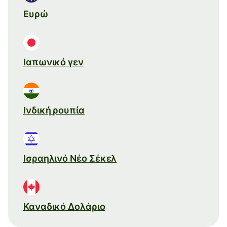
Ευρώ
Ιαπωνικό γεν
Ινδική ρουπία
Ισραηλινό Νέο Σέκελ
Καναδικό Δολάριο