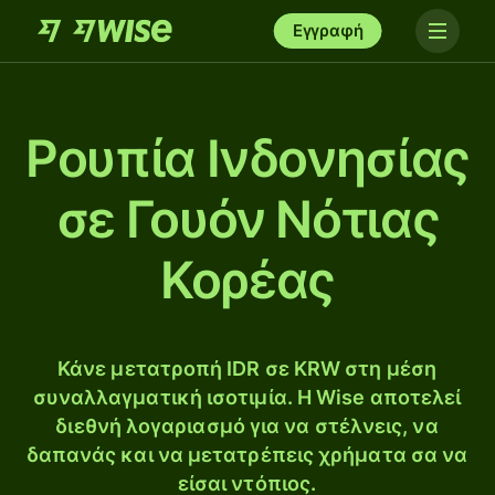
Εγγραφή
Ρουπία Ινδονησίας
σε Γουόν Νότιας
Κορέας
Κάνε μετατροπή IDR σε KRW στη μέση
συναλλαγματική ισοτιμία. Η Wise αποτελεί
διεθνή λογαριασμό για να στέλνεις, να
δαπανάς και να μετατρέπεις χρήματα σα να
είσαι ντόπιος.