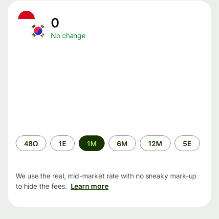
0
No change
Time
48Ω
1Ε
1M
6M
12M
5Ε
period
We use the real, mid-market rate with no sneaky mark-up
to hide the fees.
Learn more