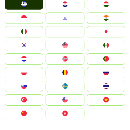
Greece
Hrvatska
Magyarország
Indonesia
Israel
India
Italia
JA
Japan
South Korea
Malay
Mexico
Nederland
Norge
Portugal
Polska
România
Россия
Slovensko
Ruoŧŧa
ไทย
Türkiye
United States
Vietnam
中国
中國香港特別行政區