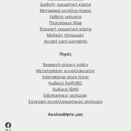
Διεθνής χρεωστική κάρτα
Μεταφορά μεγάλου ποσού
Λάβετε χρήματα
Πλατφόρμα Wise
Εταιρική χρεωστική κάρτα
Μαζικές πληρωμές
Accept card payments
Πηγές
Research privacy policy
Μετατροπέας συναλλάγματος
International stock ticker
Κωδικοί Swift/BIC
Κωδικοί IBAN
Ειδοποιήσεις ισοτιμίας
Σύγκριση συναλλαγματικών ισοτιμιών
Ακολουθήστε μας