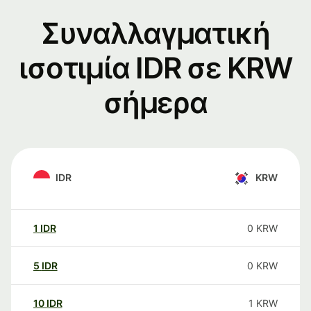
Συναλλαγματική
ισοτιμία IDR σε KRW
σήμερα
IDR
KRW
1
IDR
0
KRW
5
IDR
0
KRW
10
IDR
1
KRW