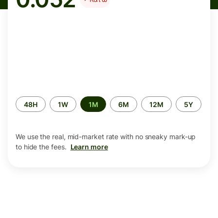
Time
48H
1W
1M
6M
12M
5Y
period
We use the real, mid-market rate with no sneaky mark-up
to hide the fees.
Learn more