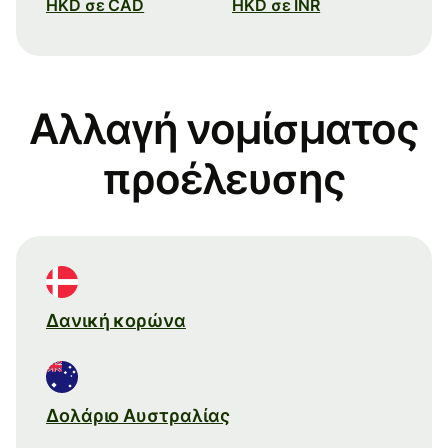
HKD σε CAD
HKD σε INR
Αλλαγή νομίσματος
προέλευσης
Δανική κορώνα
Δολάριο Αυστραλίας