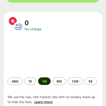
0
No change
Time
48Ω
1Ε
1M
6M
12M
5Ε
period
We use the real, mid-market rate with no sneaky mark-up
to hide the fees.
Learn more