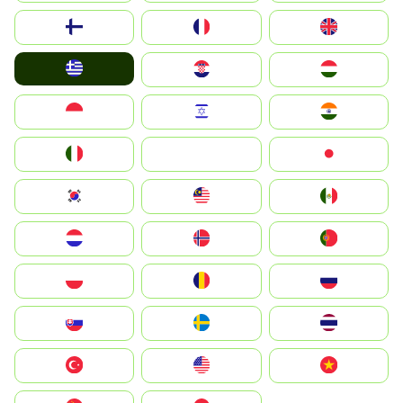
Suomi
France
United Kingdom
Greece
Hrvatska
Magyarország
Indonesia
Israel
India
Italia
JA
Japan
South Korea
Malay
Mexico
Nederland
Norge
Portugal
Polska
România
Россия
Slovensko
Ruoŧŧa
ไทย
Türkiye
United States
Vietnam