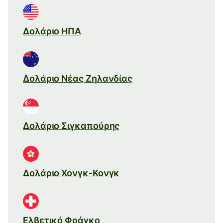
Δολάριο ΗΠΑ
Δολάριο Νέας Ζηλανδίας
Δολάριο Σιγκαπούρης
Δολάριο Χονγκ-Κονγκ
Ελβετικό Φράγκο