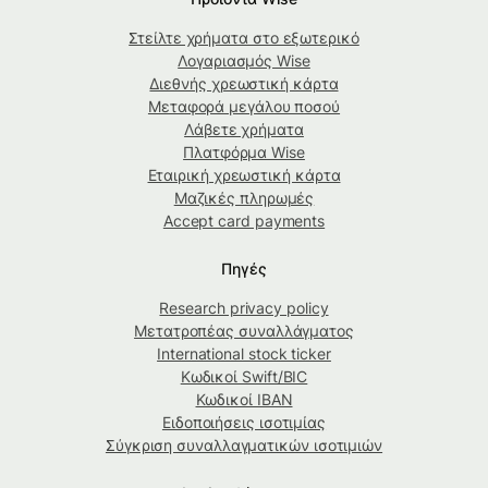
Στείλτε χρήματα στο εξωτερικό
Λογαριασμός Wise
Διεθνής χρεωστική κάρτα
Μεταφορά μεγάλου ποσού
Λάβετε χρήματα
Πλατφόρμα Wise
Εταιρική χρεωστική κάρτα
Μαζικές πληρωμές
Accept card payments
Πηγές
Research privacy policy
Μετατροπέας συναλλάγματος
International stock ticker
Κωδικοί Swift/BIC
Κωδικοί IBAN
Ειδοποιήσεις ισοτιμίας
Σύγκριση συναλλαγματικών ισοτιμιών