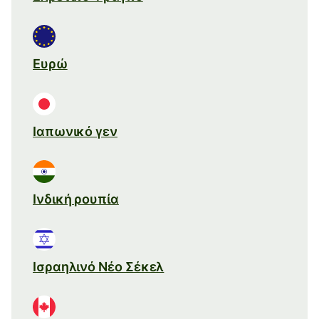
Ευρώ
Ιαπωνικό γεν
Ινδική ρουπία
Ισραηλινό Νέο Σέκελ