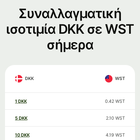
Συναλλαγματική
ισοτιμία DKK σε WST
σήμερα
DKK
WST
1
DKK
0.42
WST
5
DKK
2.10
WST
10
DKK
4.19
WST