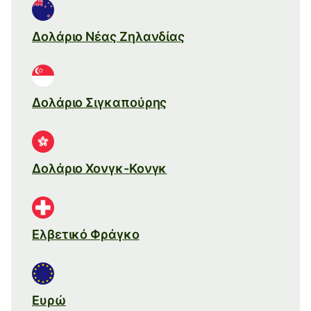
Δολάριο Νέας Ζηλανδίας
Δολάριο Σιγκαπούρης
Δολάριο Χονγκ-Κονγκ
Ελβετικό Φράγκο
Ευρώ