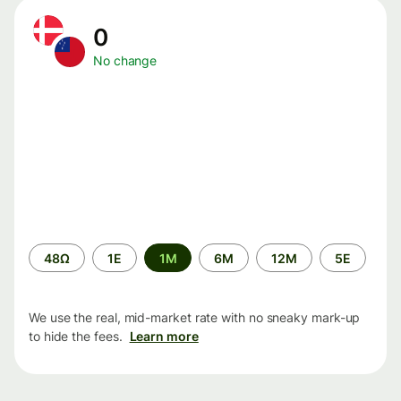
0
No change
Time
48Ω
1Ε
1M
6M
12M
5Ε
period
We use the real, mid-market rate with no sneaky mark-up
to hide the fees.
Learn more