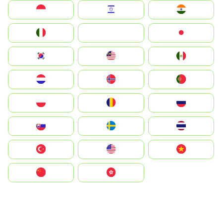
Indonesia
Israel
India
Italia
JA
Japan
South Korea
Malay
Mexico
Nederland
Norge
Portugal
Polska
România
Россия
Slovensko
Ruoŧŧa
ไทย
Türkiye
United States
Vietnam
中国
中國香港特別行政區