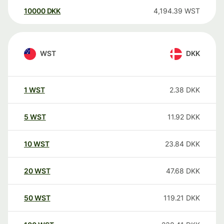
10000
DKK
4,194.39
WST
WST
DKK
1
WST
2.38
DKK
5
WST
11.92
DKK
10
WST
23.84
DKK
20
WST
47.68
DKK
50
WST
119.21
DKK