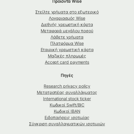
Προϊόντα Wise
Στείλτε χρήματα στο εξωτερικό
Λογαριασμός Wise
Διεθνής χρεωστική κάρτα
Μεταφορά μεγάλου ποσού
Λάβετε χρήματα
Πλατφόρμα Wise
Εταιρική χρεωστική κάρτα
Μαζικές πληρωμές
Accept card payments
Πηγές
Research privacy policy
Μετατροπέας συναλλάγματος
International stock ticker
Κωδικοί Swift/BIC
Κωδικοί IBAN
Ειδοποιήσεις ισοτιμίας
Σύγκριση συναλλαγματικών ισοτιμιών