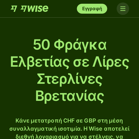
Εγγραφή
50 Φράγκα
Ελβετίας σε Λίρες
Στερλίνες
Βρετανίας
Κάνε μετατροπή CHF σε GBP στη μέση
συναλλαγματική ισοτιμία. Η Wise αποτελεί
διεθνή λογαριασμό για να στέλνεις, να