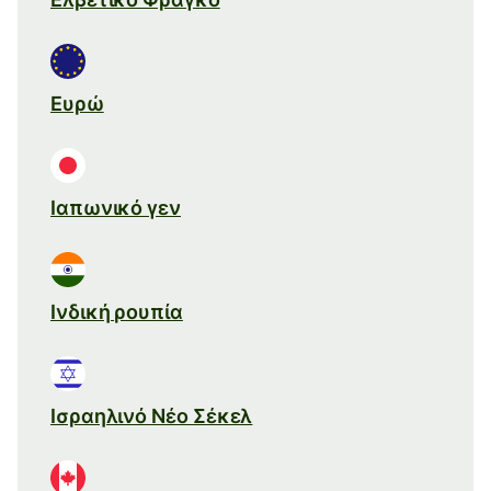
Ευρώ
Ιαπωνικό γεν
Ινδική ρουπία
Ισραηλινό Νέο Σέκελ