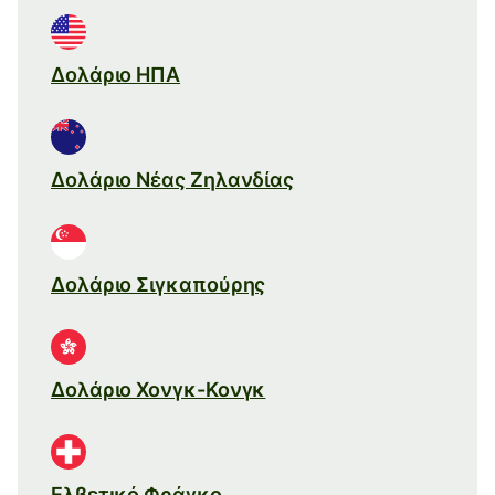
Δολάριο ΗΠΑ
Δολάριο Νέας Ζηλανδίας
Δολάριο Σιγκαπούρης
Δολάριο Χονγκ-Κονγκ
Ελβετικό Φράγκο