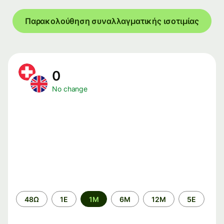
Παρακολούθηση συναλλαγματικής ισοτιμίας
0
No change
Time
48Ω
1Ε
1M
6M
12M
5Ε
period