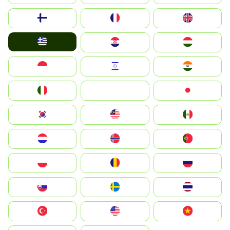
Suomi
France
United Kingdom
Greece
Hrvatska
Magyarország
Indonesia
Israel
India
Italia
JA
Japan
South Korea
Malay
Mexico
Nederland
Norge
Portugal
Polska
România
Россия
Slovensko
Ruoŧŧa
ไทย
Türkiye
United States
Vietnam