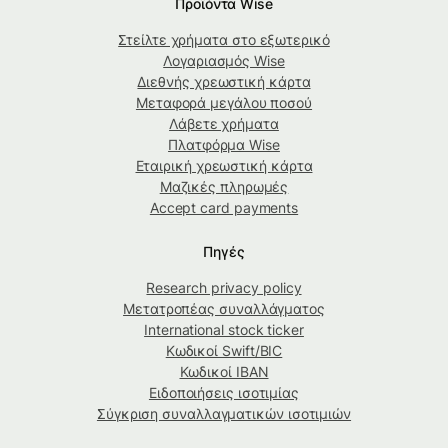
Προϊόντα Wise
Στείλτε χρήματα στο εξωτερικό
Λογαριασμός Wise
Διεθνής χρεωστική κάρτα
Μεταφορά μεγάλου ποσού
Λάβετε χρήματα
Πλατφόρμα Wise
Εταιρική χρεωστική κάρτα
Μαζικές πληρωμές
Accept card payments
Πηγές
Research privacy policy
Μετατροπέας συναλλάγματος
International stock ticker
Κωδικοί Swift/BIC
Κωδικοί IBAN
Ειδοποιήσεις ισοτιμίας
Σύγκριση συναλλαγματικών ισοτιμιών