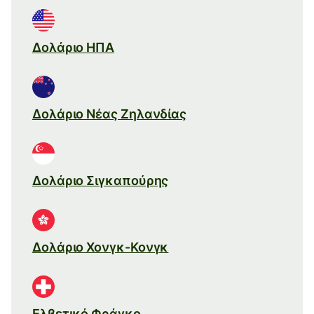
Δολάριο ΗΠΑ
Δολάριο Νέας Ζηλανδίας
Δολάριο Σιγκαπούρης
Δολάριο Χονγκ-Κονγκ
Ελβετικό Φράγκο