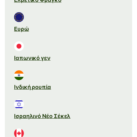
Ευρώ
Ιαπωνικό γεν
Ινδική ρουπία
Ισραηλινό Νέο Σέκελ