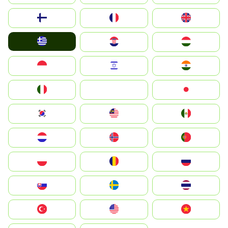
Suomi
France
United Kingdom
Greece
Hrvatska
Magyarország
Indonesia
Israel
India
Italia
JA
Japan
South Korea
Malay
Mexico
Nederland
Norge
Portugal
Polska
România
Россия
Slovensko
Ruoŧŧa
ไทย
Türkiye
United States
Vietnam