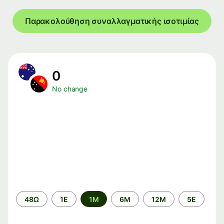
Παρακολούθηση συναλλαγματικής ισοτιμίας
0
No change
Time
48Ω
1Ε
1M
6M
12M
5Ε
period