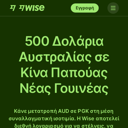
Εγγραφή
500 Δολάρια
Αυστραλίας σε
Κίνα Παπούας
Νέας Γουινέας
Κάνε μετατροπή AUD σε PGK στη μέση
συναλλαγματική ισοτιμία. Η Wise αποτελεί
διεθνή λογαριασμό για να στέλνεις, να