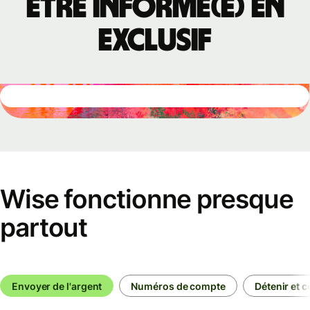
être informé(e) en
exclusif
Wise fonctionne presque
partout
Envoyer de l'argent
Numéros de compte
Détenir et c