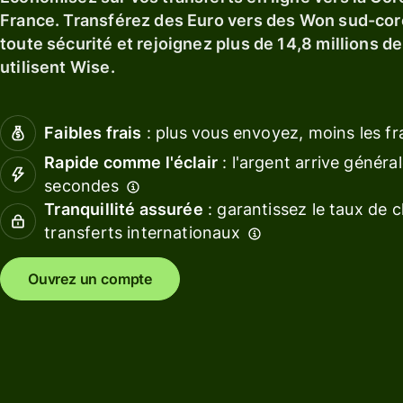
En savoir plus
Obten
France. Transférez des Euro vers des Won sud-co
En savoir plus
Obtenir
des
toute sécurité et rejoignez plus de 14,8 millions d
une
rende
utilisent Wise.
carte de
avec W
débit
Asset
Europ
Faibles frais
: plus vous envoyez, moins les fr
Obtenez
des
Gérez
Rapide comme l'éclair
: l'argent arrive génér
rendements
les
secondes
avec Wise
financ
Tranquillité assurée
: garantissez le taux de 
Assets
de
transferts internationaux
Europe
l'équi
Ouvrez un compte
Conne
Tarification
un logi
de
compta
Tarification
personnelle
Ressource