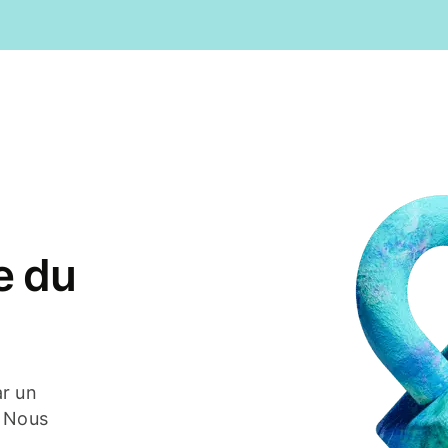
e du
ar un
. Nous