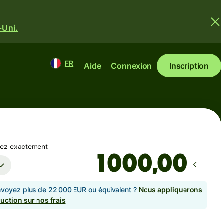
-Uni.
FR
Aide
Connexion
Inscription
yez exactement
,00
voyez plus de 22 000 EUR ou équivalent ?
Nous appliquerons
uction sur nos frais