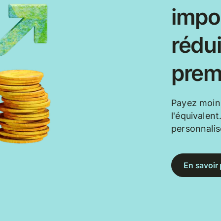
impor
rédui
prem
Payez moin
l'équivalen
personnalis
En savoir 