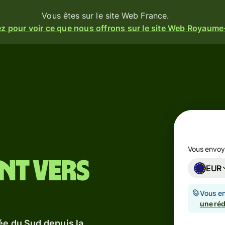
Vous êtes sur le site Web France.
z pour voir ce que nous offrons sur le site Web Royaume
ités
Produits
ez
Envoyer
Recevoir
t
Émettez
ez
des
rm
Vous envo
cartes
nt vers
t
EUR
Comptes
ez une
s et
Vous en
multi-
se
une réd
devises
seau.
sionnelle
ée du Sud depuis la