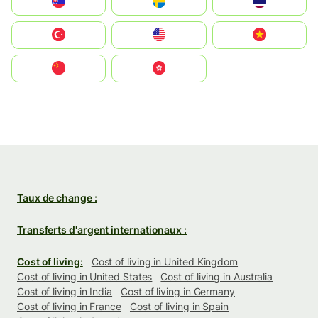
Slovensko
Ruoŧŧa
ไทย
Türkiye
United States
Vietnam
中国
中國香港特別行政區
Taux de change :
Transferts d'argent internationaux :
Cost of living:
Cost of living in United Kingdom
Cost of living in United States
Cost of living in Australia
Cost of living in India
Cost of living in Germany
Cost of living in France
Cost of living in Spain