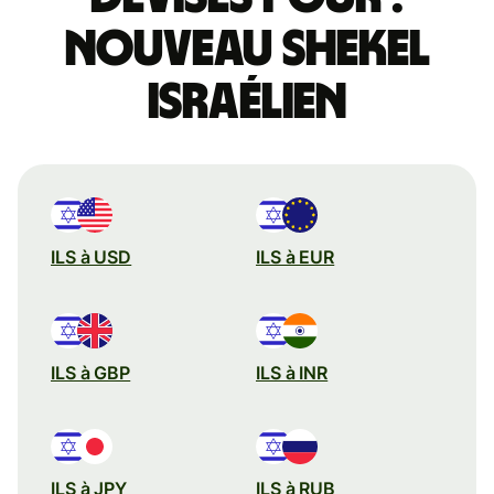
nouveau shekel
israélien
ILS à USD
ILS à EUR
ILS à GBP
ILS à INR
ILS à JPY
ILS à RUB