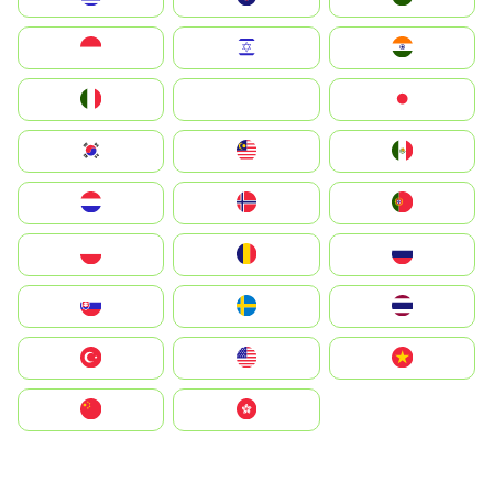
Indonesia
Israel
India
Italia
JA
Japan
South Korea
Malay
Mexico
Nederland
Norge
Portugal
Polska
România
Россия
Slovensko
Ruoŧŧa
ไทย
Türkiye
United States
Vietnam
中国
中國香港特別行政區