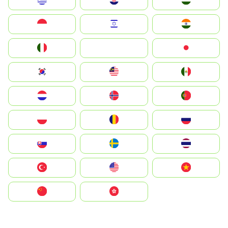
Greece
Hrvatska
Magyarország
Indonesia
Israel
India
Italia
JA
Japan
South Korea
Malay
Mexico
Nederland
Norge
Portugal
Polska
România
Россия
Slovensko
Ruoŧŧa
ไทย
Türkiye
United States
Vietnam
中国
中國香港特別行政區