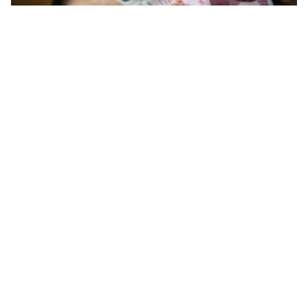
Conseils de voyage
Ouvrir un compte bancaire en Turquie :
procédure, éligibilité et conseils
Comment ouvrir un compte bancaire en Turquie : à
quelle banque s’adresser ? Quelle est la procédure ?
Quelles sont les conditions de souscription ?
Soufiane Baba
27.03.23
Temps de lecture : 3 minutes