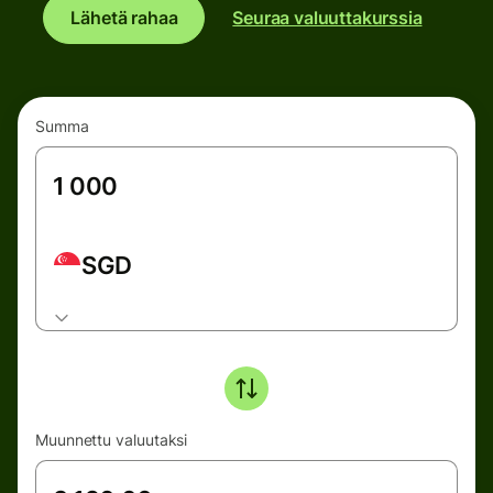
Lähetä rahaa
Seuraa valuuttakurssia
Summa
SGD
Muunnettu valuutaksi