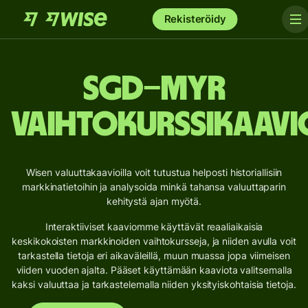
Rekisteröidy
SGD–MYR
vaihtokurssikaavi
Wisen valuuttakaavioilla voit tutustua helposti historiallisiin
markkinatietoihin ja analysoida minkä tahansa valuuttaparin
kehitystä ajan myötä.
Interaktiiviset kaaviomme käyttävät reaaliaikaisia
keskikokoisten markkinoiden vaihtokursseja, ja niiden avulla voit
tarkastella tietoja eri aikaväleillä, muun muassa jopa viimeisen
viiden vuoden ajalta. Pääset käyttämään kaaviota valitsemalla
kaksi valuuttaa ja tarkastelemalla niiden yksityiskohtaisia tietoja.