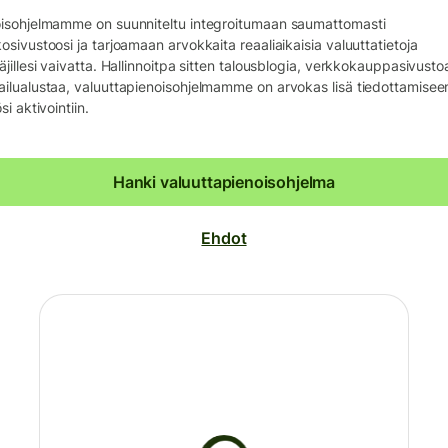
isohjelmamme on suunniteltu integroitumaan saumattomasti
osivustoosi ja tarjoamaan arvokkaita reaaliaikaisia valuuttatietoja
äjillesi vaivatta. Hallinnoitpa sitten talousblogia, verkkokauppasivustoa
ilualustaa, valuuttapienoisohjelmamme on arvokas lisä tiedottamiseen
si aktivointiin.
Hanki valuuttapienoisohjelma
Ehdot