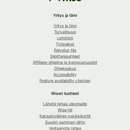
Yritys ja tiimi
Yritys ja tiimi
Turvallisuus
Lehdistö
Työpaikat
Palvelun tila
Sijoittajasuhteet
Affiliate-ohjelma ja kumppanuudet
Ohjekeskus
Accessibility
Feature availability checker
Wisen tuotteet
Lähetä rahaa ulkomaille
Wise-tili
Kansainvälinen pankkikortti
Suuren summan siirto
Vastaanota rahaa