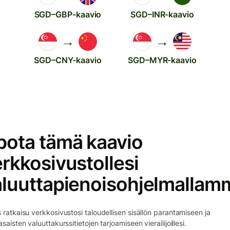
SGD–GBP-kaavio
SGD–INR-kaavio
→
→
SGD–CNY-kaavio
SGD–MYR-kaavio
pota tämä kaavio
rkkosivustollesi
aluuttapienoisohjelmallam
 ratkaisu verkkosivustosi taloudellisen sisällön parantamiseen ja
asaisten valuuttakurssitietojen tarjoamiseen vierailijoillesi.