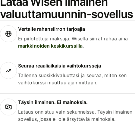
Lataa Wisen ilmainen
valuuttamuunnin-sovellus
Vertaile rahansiirron tarjoajia
Ei piilotettuja maksuja. Wisella siirrät rahaa aina
markkinoiden keskikurssilla
.
Seuraa reaaliaikaisia vaihtokursseja
Tallenna suosikkivaluuttasi ja seuraa, miten sen
vaihtokurssi muuttuu ajan mittaan.
Täysin ilmainen. Ei mainoksia.
Lataus onnistuu vain sekunneissa. Täysin ilmainen
sovellus, jossa ei ole ärsyttäviä mainoksia.