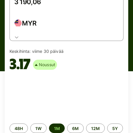
MYR
Keskihinta:
viime 30 päivää
3.17
Noussut
Time
48H
1W
1M
6M
12M
5Y
period