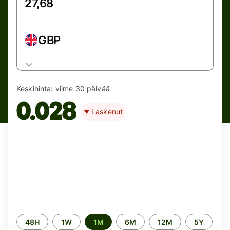
GBP
Keskihinta:
viime 30 päivää
0.028
Laskenut
Time
48H
1W
1M
6M
12M
5Y
period