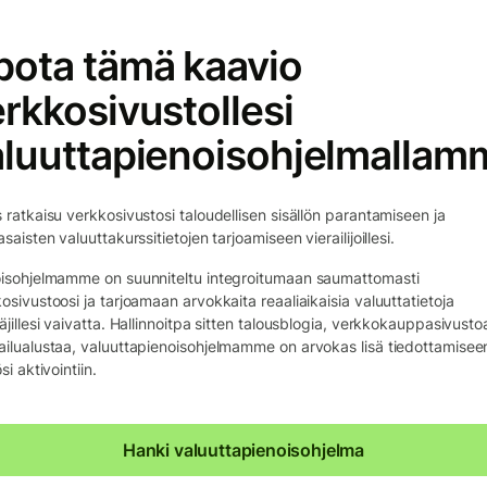
pota tämä kaavio
rkkosivustollesi
aluuttapienoisohjelmallam
 ratkaisu verkkosivustosi taloudellisen sisällön parantamiseen ja
asaisten valuuttakurssitietojen tarjoamiseen vierailijoillesi.
isohjelmamme on suunniteltu integroitumaan saumattomasti
osivustoosi ja tarjoamaan arvokkaita reaaliaikaisia valuuttatietoja
äjillesi vaivatta. Hallinnoitpa sitten talousblogia, verkkokauppasivustoa
ilualustaa, valuuttapienoisohjelmamme on arvokas lisä tiedottamiseen
si aktivointiin.
Hanki valuuttapienoisohjelma