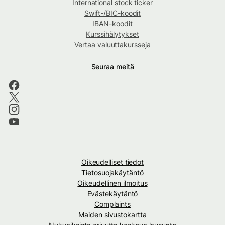
International stock ticker
Swift-/BIC-koodit
IBAN-koodit
Kurssihälytykset
Vertaa valuuttakursseja
Seuraa meitä
Oikeudelliset tiedot
Tietosuojakäytäntö
Oikeudellinen ilmoitus
Evästekäytäntö
Complaints
Maiden sivustokartta