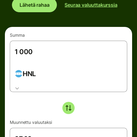
Lähetä rahaa
Seuraa valuuttakurssia
Summa
HNL
Muunnettu valuutaksi