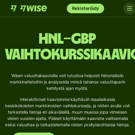
Rekisteröidy
HNL–GBP
vaihtokurssikaavi
Wisen valuuttakaavioilla voit tutustua helposti historiallisiin
markkinatietoihin ja analysoida minkä tahansa valuuttaparin
kehitystä ajan myötä.
Interaktiiviset kaaviomme käyttävät reaaliaikaisia
keskikokoisten markkinoiden vaihtokursseja, ja niiden avulla voit
tarkastella tietoja eri aikaväleillä, muun muassa jopa viimeisen
viiden vuoden ajalta. Pääset käyttämään kaaviota valitsemalla
kaksi valuuttaa ja tarkastelemalla niiden yksityiskohtaisia tietoja.