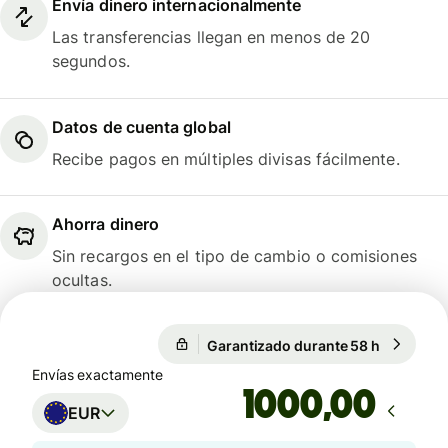
Envía dinero internacionalmente
Las transferencias llegan en menos de 20
segundos.
Datos de cuenta global
Recibe pagos en múltiples divisas fácilmente.
Ahorra dinero
Sin recargos en el tipo de cambio o comisiones
ocultas.
Garantizado durante 58 h
1 EUR = 
Garantizado durante 58 h
Envías exactamente
,00
EUR