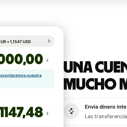
rantizado durante 33 h
1 EUR = 1,1547 USD
rantizado durante 33 h
,00
Una cuen
scontaremos nuestra
mucho 
Envía dinero int
Las transferenci