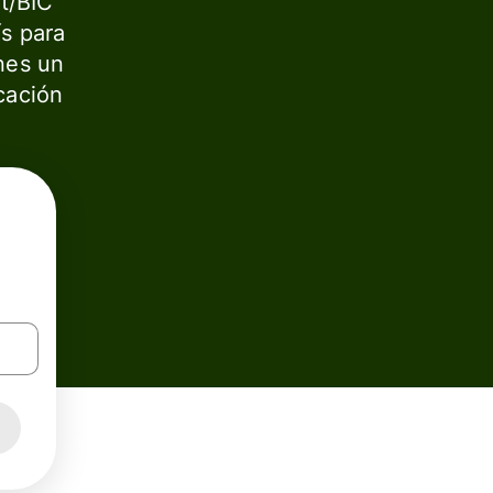
t/BIC
ís para
enes un
cación