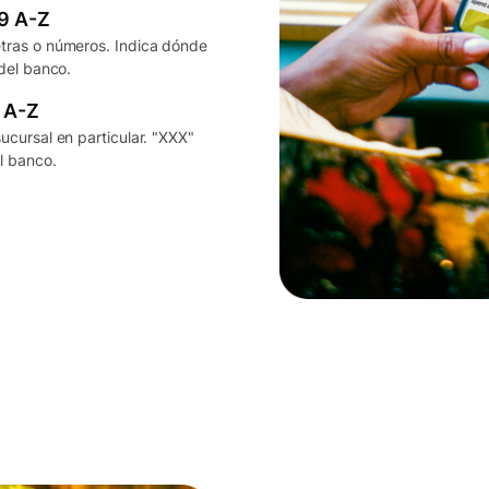
-9 A-Z
etras o números. Indica dónde
 del banco.
 A-Z
ucursal en particular. "XXX"
el banco.