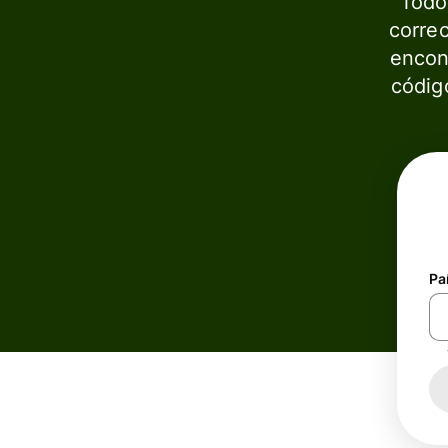
Todo
correc
encont
códig
Pa