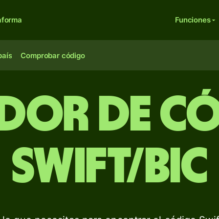
aforma
Funciones
país
Comprobar código
dor de c
Swift/BIC