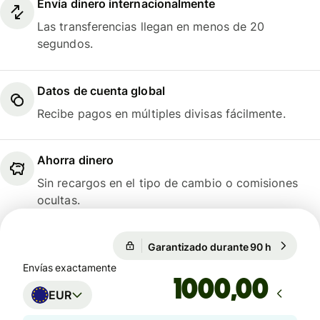
Envía dinero internacionalmente
Las transferencias llegan en menos de 20
segundos.
Datos de cuenta global
Recibe pagos en múltiples divisas fácilmente.
Ahorra dinero
Sin recargos en el tipo de cambio o comisiones
ocultas.
Garantizado durante 90 h
1 EUR = 0
1 EUR = 0,8567 GBP
Envías exactamente
,00
EUR