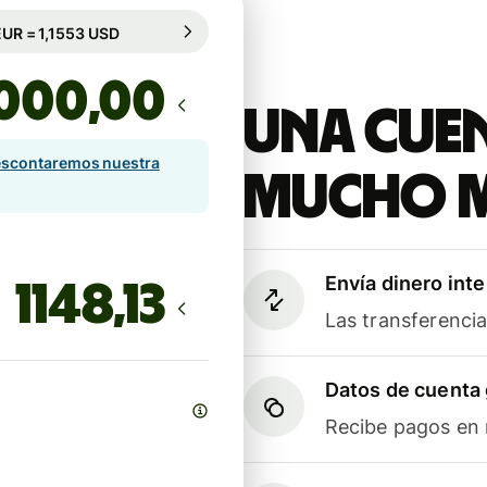
rantizado durante 95 h
1 EUR = 1,1553 USD
rantizado durante 95 h
,00
Una cuen
scontaremos nuestra
mucho 
Envía dinero int
Las transferenci
Datos de cuenta 
Recibe pagos en m