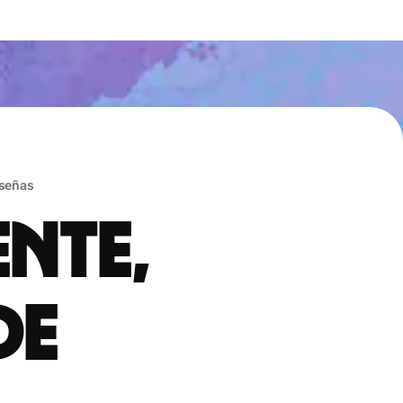
eseñas
ente,
de