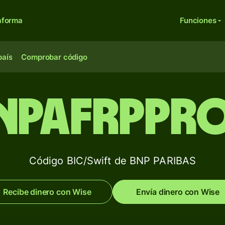
aforma
Funciones
país
Comprobar código
NPAFRPPR
Código BIC/Swift de BNP PARIBAS
Recibe dinero con Wise
Envía dinero con Wise