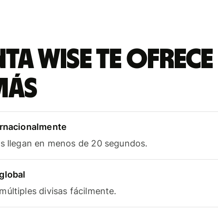
ta Wise te ofrece
más
ernacionalmente
as llegan en menos de 20 segundos.
global
últiples divisas fácilmente.