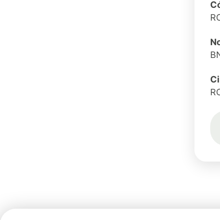
Có
R
No
B
C
R