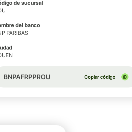
digo de sucursal
OU
mbre del banco
NP PARIBAS
iudad
OUEN
BNPAFRPPROU
Copiar código