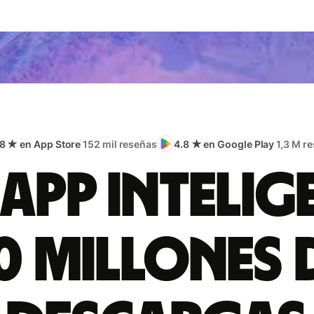
.8 ★ en App Store
152 mil reseñas
4.8 ★ en Google Play
1,3 M r
app intelig
0 millones 