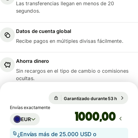
Las transferencias llegan en menos de 20
segundos.
Datos de cuenta global
Recibe pagos en múltiples divisas fácilmente.
Ahorra dinero
Sin recargos en el tipo de cambio o comisiones
ocultas.
Garantizado durante 53 h
1 EUR = 1
Garantizado durante 53 h
Envías exactamente
,00
EUR
¿Envías más de 25.000 USD o