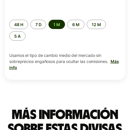
Periodo
48 H
7 D
1 M
6 M
12 M
de
tiempo
5 A
Usamos el tipo de cambio medio del mercado sin
sobreprecios engañosos para ocultar las comisiones.
Más
info
Más información
sobre estas divisas