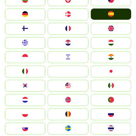
България
Switzerland
Czechia
España
Deutschland
Denmark
Suomi
France
United Kingdom
Greece
Hrvatska
Magyarország
Indonesia
Israel
India
Italia
JA
Japan
South Korea
Malay
Mexico
Nederland
Norge
Portugal
Polska
România
Россия
Slovensko
Ruoŧŧa
ไทย