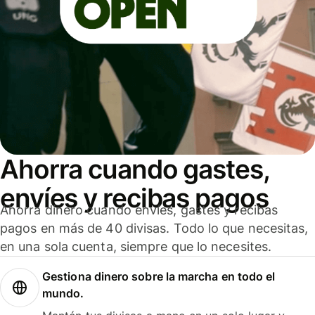
Ahorra cuando gastes,
envíes y recibas pagos
Ahorra dinero cuando envíes, gastes y recibas
pagos en más de 40 divisas. Todo lo que necesitas,
en una sola cuenta, siempre que lo necesites.
Gestiona dinero sobre la marcha en todo el
mundo.