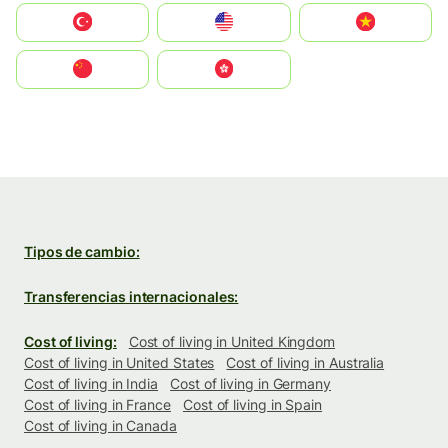
Türkiye
United States
Vietnam
中国
中國香港特別行政區
Tipos de cambio:
Transferencias internacionales:
Cost of living:
Cost of living in United Kingdom
Cost of living in United States
Cost of living in Australia
Cost of living in India
Cost of living in Germany
Cost of living in France
Cost of living in Spain
Cost of living in Canada