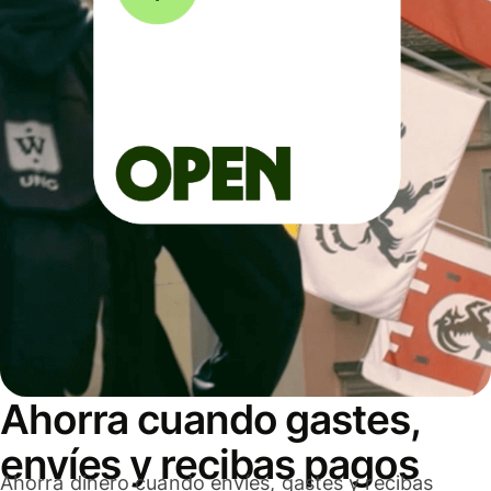
Ahorra cuando gastes,
envíes y recibas pagos
Ahorra dinero cuando envíes, gastes y recibas