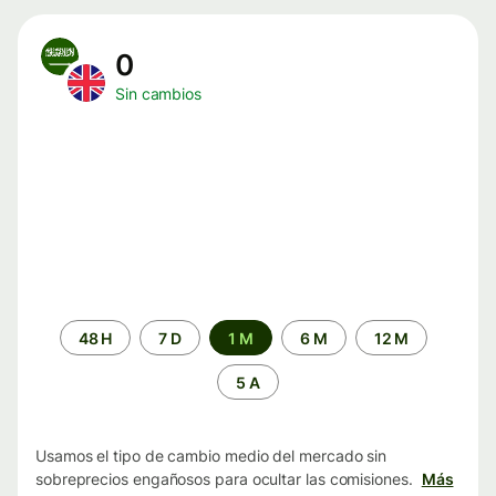
0
Sin cambios
Periodo
48 H
7 D
1 M
6 M
12 M
de
tiempo
5 A
Usamos el tipo de cambio medio del mercado sin
sobreprecios engañosos para ocultar las comisiones.
Más