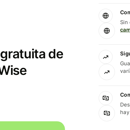
Com
Sin
cam
gratuita de
Sig
Gua
 Wise
var
Com
Des
hay