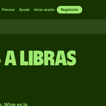
Precios
Ayuda
Inicia sesión
Regístrate
 a libras
. Wise es la