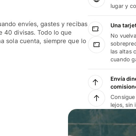
lugar y c
uando envíes, gastes y recibas
Una tarje
 40 divisas. Todo lo que
No vuelva
na sola cuenta, siempre que lo
sobreprec
las altas
cuando ga
Envía din
comision
Consigue 
lejos, sin