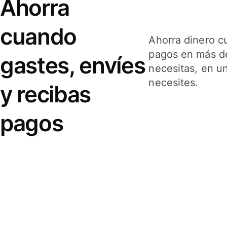
Ahorra
cuando
Ahorra dinero c
pagos en más de
gastes, envíes
necesitas, en u
necesites.
y recibas
pagos