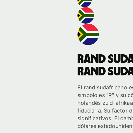
rand sud
rand sud
El rand sudafricano e
símbolo es "R" y su c
holandés zuid-afrika
fiduciaria. Su factor 
significativos. El cam
dólares estadounidens