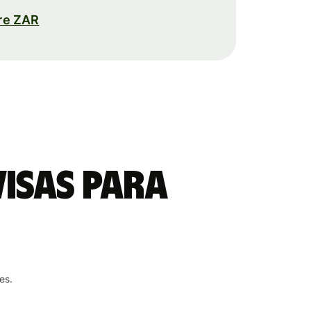
re ZAR
visas para
es.