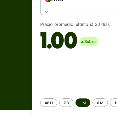
Precio promedio:
último(s) 30 días
1.00
Subida
Periodo
48 H
7 D
1 M
6 M
1
de
tiempo