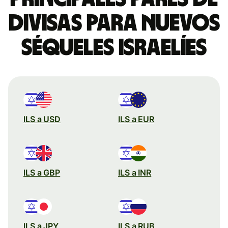
divisas para nuevos
séqueles israelíes
ILS a USD
ILS a EUR
ILS a GBP
ILS a INR
ILS a JPY
ILS a RUB