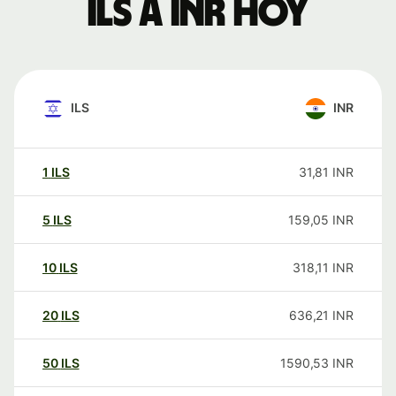
ILS a INR hoy
ILS
INR
1
ILS
31,81
INR
5
ILS
159,05
INR
10
ILS
318,11
INR
20
ILS
636,21
INR
50
ILS
1590,53
INR