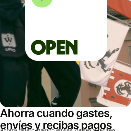
Ahorra cuando gastes,
envíes y recibas pagos
Ahorra dinero cuando envíes, gastes y recibas