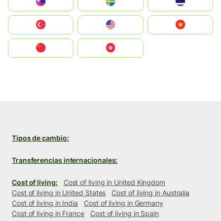
Slovensko
Ruoŧŧa
ไทย
Türkiye
United States
Vietnam
中国
中國香港特別行政區
Tipos de cambio:
Transferencias internacionales:
Cost of living:
Cost of living in United Kingdom
Cost of living in United States
Cost of living in Australia
Cost of living in India
Cost of living in Germany
Cost of living in France
Cost of living in Spain