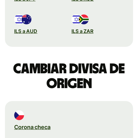
ILS a AUD
ILS a ZAR
Cambiar divisa de
origen
Corona checa