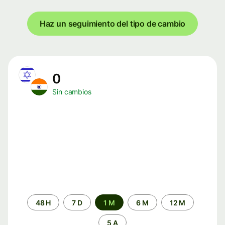
Haz un seguimiento del tipo de cambio
0
Sin cambios
Periodo
48 H
7 D
1 M
6 M
12 M
de
tiempo
5 A