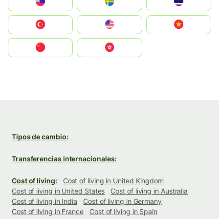
Slovensko
Ruoŧŧa
ไทย
Türkiye
United States
Vietnam
中国
中國香港特別行政區
Tipos de cambio:
Transferencias internacionales:
Cost of living:
Cost of living in United Kingdom
Cost of living in United States
Cost of living in Australia
Cost of living in India
Cost of living in Germany
Cost of living in France
Cost of living in Spain