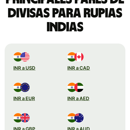
divisas para rupias
indias
INR a USD
INR a CAD
INR a EUR
INR a AED
INR a GBP
INR a AUD