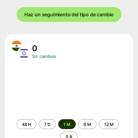
Haz un seguimiento del tipo de cambio
0
Sin cambios
Periodo
48 H
7 D
1 M
6 M
12 M
de
tiempo
5 A