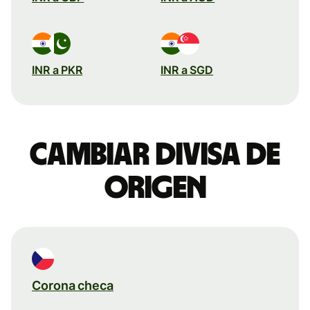
INR a PKR
INR a SGD
Cambiar divisa de
origen
Corona checa