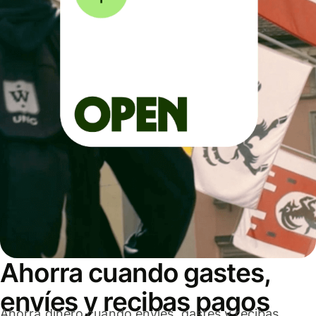
Ahorra cuando gastes,
envíes y recibas pagos
Ahorra dinero cuando envíes, gastes y recibas