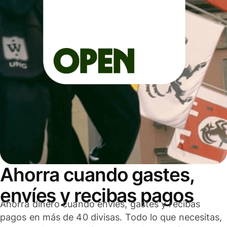
Ahorra cuando gastes,
envíes y recibas pagos
Ahorra dinero cuando envíes, gastes y recibas
pagos en más de 40 divisas. Todo lo que necesitas,