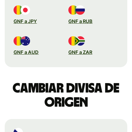
GNF a JPY
GNF a RUB
GNF a AUD
GNF a ZAR
Cambiar divisa de
origen