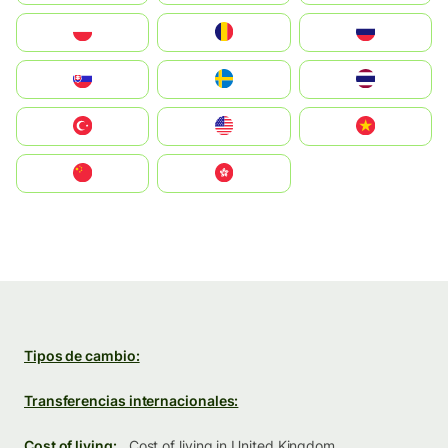
Polska
România
Россия
Slovensko
Ruoŧŧa
ไทย
Türkiye
United States
Vietnam
中国
中國香港特別行政區
Tipos de cambio:
Transferencias internacionales:
Cost of living:
Cost of living in United Kingdom