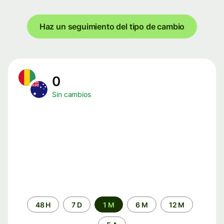
Haz un seguimiento del tipo de cambio
0
Sin cambios
Periodo
48 H
7 D
1 M
6 M
12 M
de
tiempo