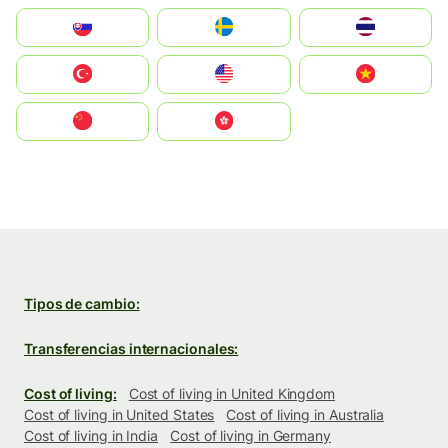
Slovensko
Ruoŧŧa
ไทย
Türkiye
United States
Vietnam
中国
中國香港特別行政區
Tipos de cambio:
Transferencias internacionales:
Cost of living:
Cost of living in United Kingdom
Cost of living in United States
Cost of living in Australia
Cost of living in India
Cost of living in Germany