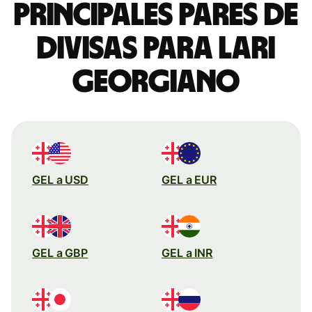
Principales pares de
divisas para lari
georgiano
GEL a USD
GEL a EUR
GEL a GBP
GEL a INR