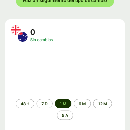
Haz un seguimiento del tipo de cambio
0
Sin cambios
Periodo
48 H
7 D
1 M
6 M
12 M
de
tiempo
5 A