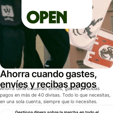
Ahorra cuando gastes,
envíes y recibas pagos
Ahorra dinero cuando envíes, gastes y recibas
pagos en más de 40 divisas. Todo lo que necesitas,
en una sola cuenta, siempre que lo necesites.
Gestiona dinero sobre la marcha en todo el