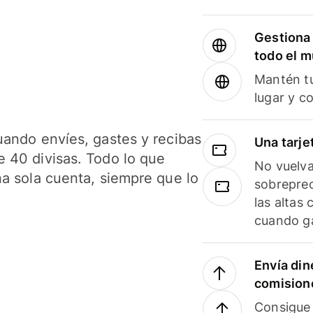
Gestiona 
todo el 
Mantén tu
lugar y c
uando envíes, gastes y recibas
Una tarje
 40 divisas. Todo lo que
No vuelva
na sola cuenta, siempre que lo
sobreprec
las altas
cuando ga
Envía din
comision
Consigue 