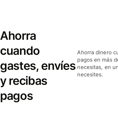
Ahorra
cuando
Ahorra dinero c
pagos en más de
gastes, envíes
necesitas, en u
necesites.
y recibas
pagos