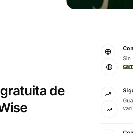
Com
Sin
cam
gratuita de
Sig
Gua
 Wise
var
Com