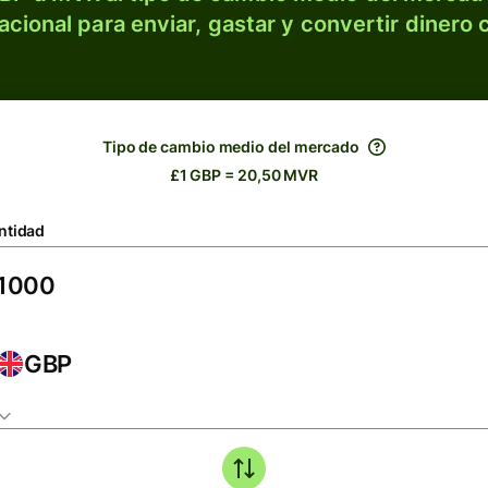
acional para enviar, gastar y convertir dinero 
Tipo de cambio medio del mercado
£1 GBP = 20,50 MVR
ntidad
GBP