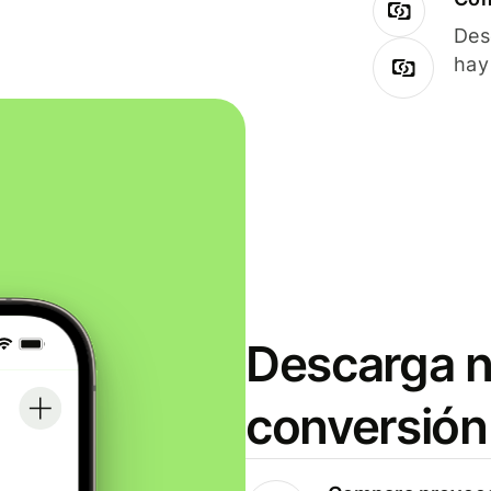
Des
hay
Descarga n
conversión