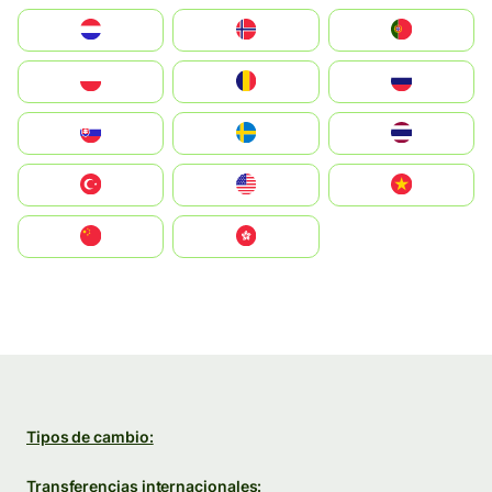
Nederland
Norge
Portugal
Polska
România
Россия
Slovensko
Ruoŧŧa
ไทย
Türkiye
United States
Vietnam
中国
中國香港特別行政區
Tipos de cambio:
Transferencias internacionales: