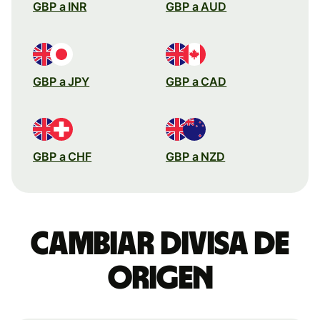
GBP a INR
GBP a AUD
GBP a JPY
GBP a CAD
GBP a CHF
GBP a NZD
Cambiar divisa de
origen