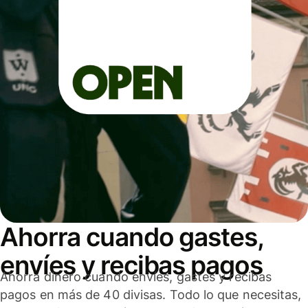
Ahorra cuando gastes,
envíes y recibas pagos
Ahorra dinero cuando envíes, gastes y recibas
pagos en más de 40 divisas. Todo lo que necesitas,