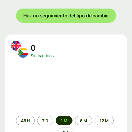
Haz un seguimiento del tipo de cambio
0
Sin cambios
Periodo
48 H
7 D
1 M
6 M
12 M
de
tiempo