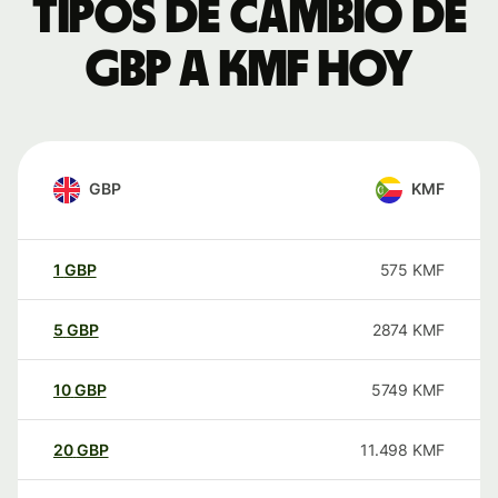
Tipos de cambio de
GBP a KMF hoy
GBP
KMF
1
GBP
575
KMF
5
GBP
2874
KMF
10
GBP
5749
KMF
20
GBP
11.498
KMF