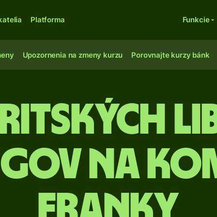
katelia
Platforma
Funkcie
meny
Upozornenia na zmeny kurzu
Porovnajte kurzy bánk
ritských li
ngov na k
franky