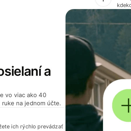
kdeko
osielaní a
ťte vo viac ako 40
 ruke na jednom účte.
ete ich rýchlo prevádzať