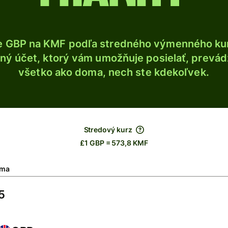
e GBP na KMF podľa stredného výmenného kur
ý účet, ktorý vám umožňuje posielať, prevádza
všetko ako doma, nech ste kdekoľvek.
Stredový kurz
£1 GBP = 573,8 KMF
ma