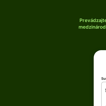
Prevádzajt
medzinárodn
Su