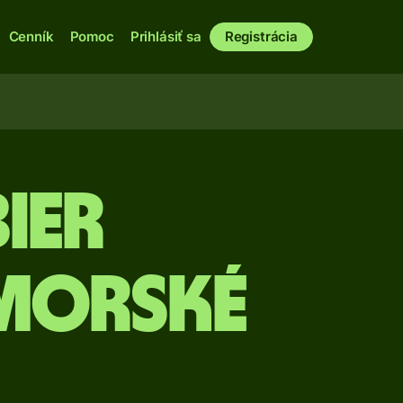
Cenník
Pomoc
Prihlásiť sa
Registrácia
bier
omorské