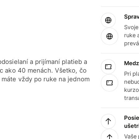
Sprav
Svoje
ruke 
prevá
dosielaní a prijímaní platieb a
Medz
iac ako 40 menách. Všetko, čo
Pri p
, máte vždy po ruke na jednom
nebud
kurzo
trans
Posie
ušetr
Vaše