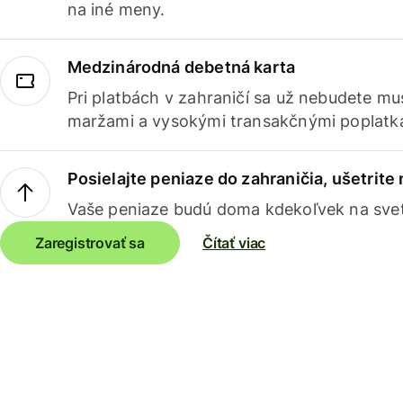
na iné meny.
Medzinárodná debetná karta
Pri platbách v zahraničí sa už nebudete m
maržami a vysokými transakčnými poplatk
Posielajte peniaze do zahraničia, ušetrite
Vaše peniaze budú doma kdekoľvek na sve
Zaregistrovať sa
Čítať viac