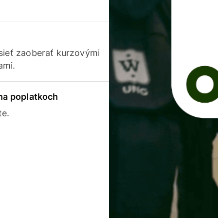
usieť zaoberať kurzovými
ami.
 na poplatkoch
te.