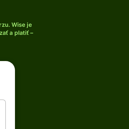
zu. Wise je
ť a platiť –