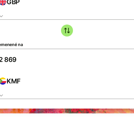
GBP
emenené na
KMF