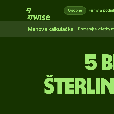
Osobné
Firmy a podni
Menová kalkulačka
Prezerajte všetky 
5 B
šterli