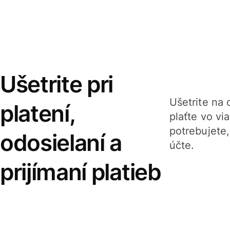
Ušetrite pri
Ušetrite na o
platení,
plaťte vo v
potrebujete
odosielaní a
účte.
prijímaní platieb