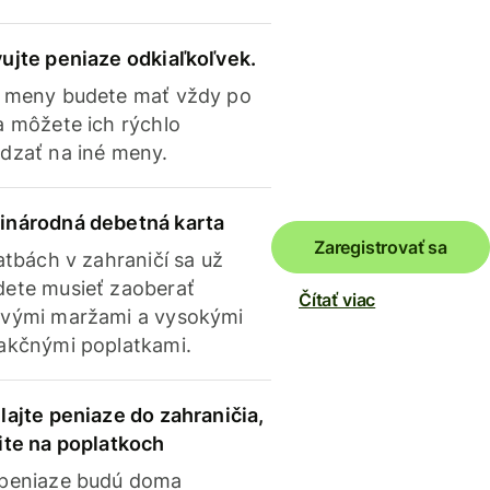
ujte peniaze odkiaľkoľvek.
 meny budete mať vždy po
a môžete ich rýchlo
dzať na iné meny.
inárodná debetná karta
Zaregistrovať sa
latbách v zahraničí sa už
ete musieť zaoberať
Čítať viac
vými maržami a vysokými
akčnými poplatkami.
lajte peniaze do zahraničia,
ite na poplatkoch
 peniaze budú doma