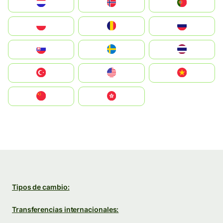
Nederland
Norge
Portugal
Polska
România
Россия
Slovensko
Ruoŧŧa
ไทย
Türkiye
United States
Vietnam
中国
中國香港特別行政區
Tipos de cambio:
Transferencias internacionales: