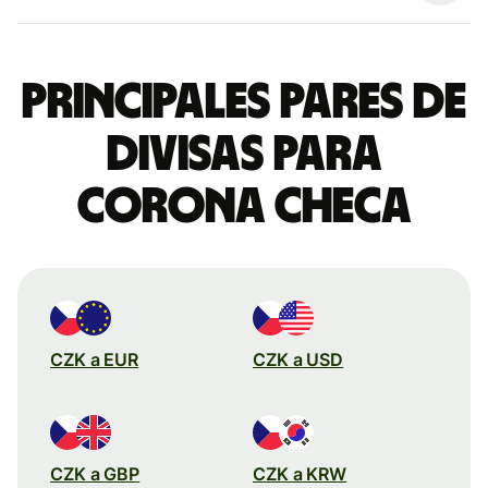
Principales pares de
divisas para
corona checa
CZK a EUR
CZK a USD
CZK a GBP
CZK a KRW