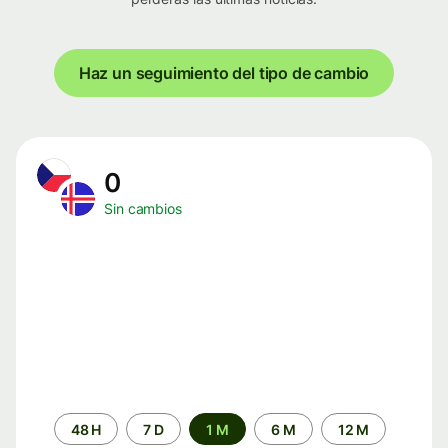
Haz un seguimiento del tipo de cambio
0
Sin cambios
Periodo
48 H
7 D
1 M
6 M
12 M
de