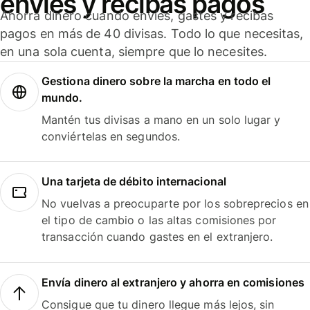
envíes y recibas pagos
Ahorra dinero cuando envíes, gastes y recibas
pagos en más de 40 divisas. Todo lo que necesitas,
en una sola cuenta, siempre que lo necesites.
Gestiona dinero sobre la marcha en todo el
mundo.
Mantén tus divisas a mano en un solo lugar y
conviértelas en segundos.
Una tarjeta de débito internacional
No vuelvas a preocuparte por los sobreprecios en
el tipo de cambio o las altas comisiones por
transacción cuando gastes en el extranjero.
Envía dinero al extranjero y ahorra en comisiones
Consigue que tu dinero llegue más lejos, sin