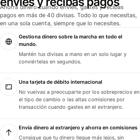
envíes y recibas pagos
Ahorra dinero cuando envíes, gastes y recibas
pagos en más de 40 divisas. Todo lo que necesitas,
en una sola cuenta, siempre que lo necesites.
Gestiona dinero sobre la marcha en todo el
mundo.
Mantén tus divisas a mano en un solo lugar y
conviértelas en segundos.
Una tarjeta de débito internacional
No vuelvas a preocuparte por los sobreprecios en
el tipo de cambio o las altas comisiones por
transacción cuando gastes en el extranjero.
Envía dinero al extranjero y ahorra en comisiones
Consigue que tu dinero llegue más lejos, sin