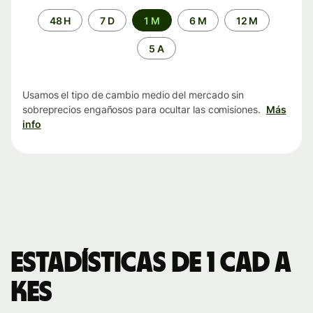
Periodo
48 H
7 D
1 M
6 M
12 M
de
tiempo
5 A
Usamos el tipo de cambio medio del mercado sin
sobreprecios engañosos para ocultar las comisiones.
Más
info
Estadísticas de 1 CAD a
KES