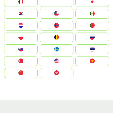
Italia
JA
Japan
South Korea
Malay
Mexico
Nederland
Norge
Portugal
Polska
România
Россия
Slovensko
Ruoŧŧa
ไทย
Türkiye
United States
Vietnam
中国
中國香港特別行政區