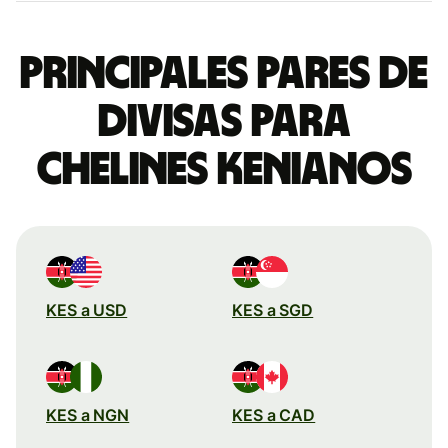
Principales pares de
divisas para
chelines kenianos
KES a USD
KES a SGD
KES a NGN
KES a CAD