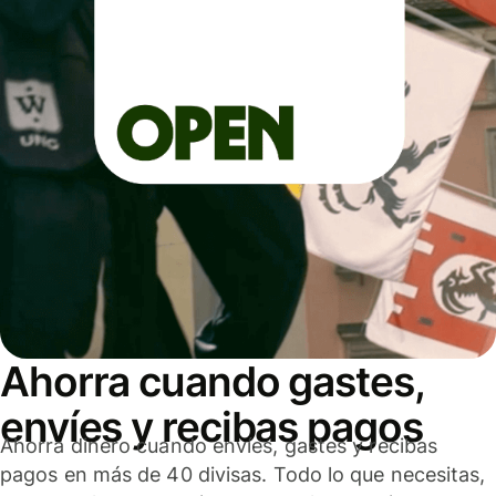
Ahorra cuando gastes,
envíes y recibas pagos
Ahorra dinero cuando envíes, gastes y recibas
pagos en más de 40 divisas. Todo lo que necesitas,