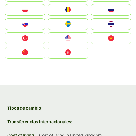
Polska
România
Россия
Slovensko
Ruoŧŧa
ไทย
Türkiye
United States
Vietnam
中国
中國香港特別行政區
Tipos de cambio:
Transferencias internacionales:
Cost of living:
Cost of living in United Kingdom