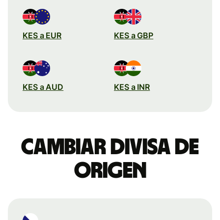
KES a EUR
KES a GBP
KES a AUD
KES a INR
Cambiar divisa de
origen