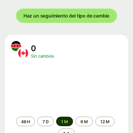
Haz un seguimiento del tipo de cambio
0
Sin cambios
Periodo
48 H
7 D
1 M
6 M
12 M
de
tiempo