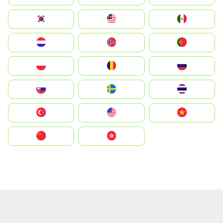
South Korea
Malay
Mexico
Nederland
Norge
Portugal
Polska
România
Россия
Slovensko
Ruoŧŧa
ไทย
Türkiye
United States
Vietnam
中国
中國香港特別行政區