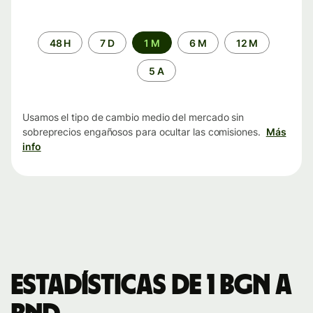
Periodo
48 H
7 D
1 M
6 M
12 M
de
tiempo
5 A
Usamos el tipo de cambio medio del mercado sin
sobreprecios engañosos para ocultar las comisiones.
Más
info
Estadísticas de 1 BGN a