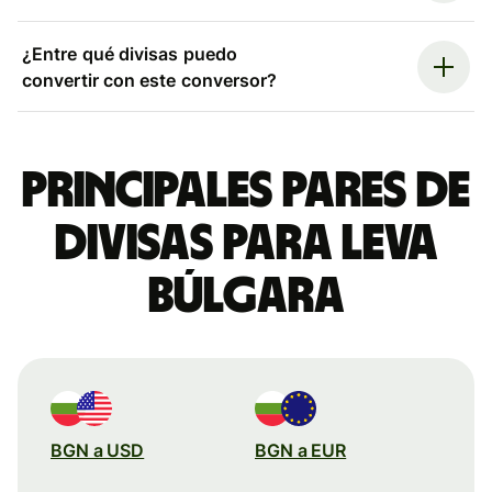
¿Entre qué divisas puedo
convertir con este conversor?
Principales pares de
divisas para leva
búlgara
BGN a USD
BGN a EUR