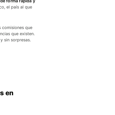
 de forma rápida y
o, el país al que
as comisiones que
ncias que existen.
y sin sorpresas.
es en