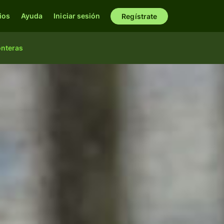
ios
Ayuda
Iniciar sesión
Regístrate
onteras