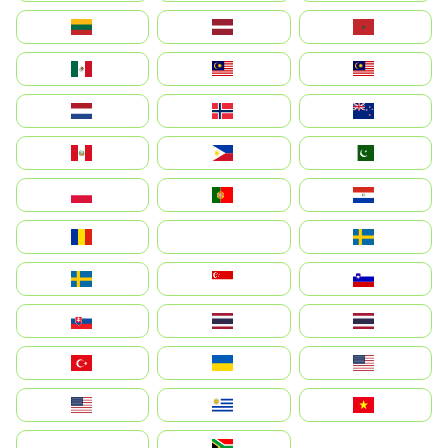
Lietuva
Latvija
Maroc
México
Malaysia (MS)
Malaysia
Nederland
Norge
New Zealand
Perú
Philippines
Pakistan
Polska
Portugal
Paraguay
România
На русском
Sweden
Sverige
Singapore
Slovenija
Slovensko
Thailand
ไทย
Türkiye
Україна
United States
Estados Unidos
Uruguay
Việt Nam
بالعربية
South Africa