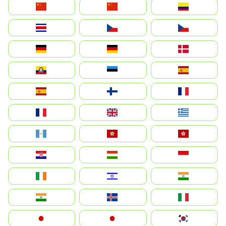
中国
China
Colombia
Costa Rica
Czechia
Česko
Deutschland
Germany
Danmark
Ecuador
Eesti
Spain
España
Suomi
France
France
United Kingdom
Ελλάδα
Guatemala
Hong Kong
中國香港特別行政區
Hrvatska
Magyarország
Indonesia
Ireland
ישראל
भारत
India
Ísland
Italia
Japan
日本
대한민국