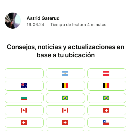
Astrid Gaterud
19.06.24
Tiempo de lectura 4 minutos
Consejos, noticias y actualizaciones en
base a tu ubicación
بالعربية
Argentina
Österreich
Australia
België
Belgique
България
Brasil (ES)
Brasil
Canada (FR)
Canada
Svizzera
Suisse
Schweiz
Chile