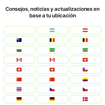
Consejos, noticias y actualizaciones en
base a tu ubicación
بالعربية
Argentina
Österreich
Australia
België
Belgique
България
Brasil (ES)
Brasil
Canada (FR)
Canada
Svizzera
Suisse
Schweiz
Chile
中国
China
Colombia
Costa Rica
Czechia
Česko
Deutschland
Germany
Danmark