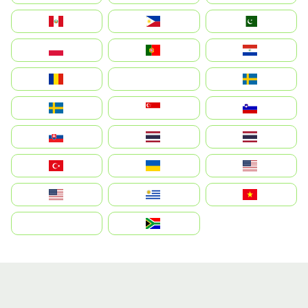
Perú
Philippines
Pakistan
Polska
Portugal
Paraguay
România
На русском
Sweden
Sverige
Singapore
Slovenija
Slovensko
Thailand
ไทย
Türkiye
Україна
United States
Estados Unidos
Uruguay
Việt Nam
بالعربية
South Africa