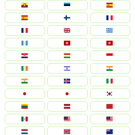
Ecuador
Eesti
Spain
España
Suomi
France
France
United Kingdom
Ελλάδα
Guatemala
Hong Kong
中國香港特別行政區
Hrvatska
Magyarország
Indonesia
Ireland
ישראל
भारत
India
Ísland
Italia
Japan
日本
대한민국
Lietuva
Latvija
Maroc
México
Malaysia (MS)
Malaysia
Nederland
Norge
New Zealand