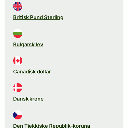
Britisk Pund Sterling
Bulgarsk lev
Canadisk dollar
Dansk krone
Den Tjekkiske Republik-koruna