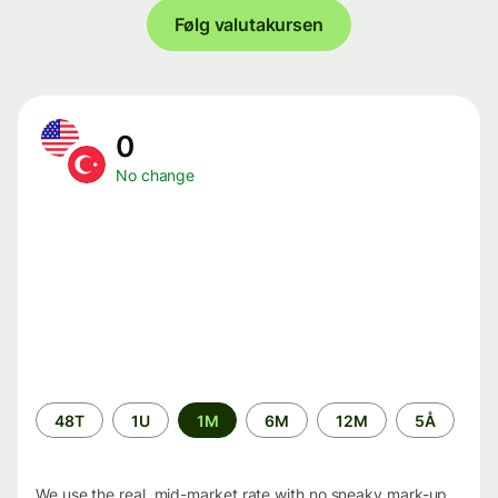
Følg valutakursen
0
No change
Time
48T
1U
1M
6M
12M
5Å
period
We use the real, mid-market rate with no sneaky mark-up