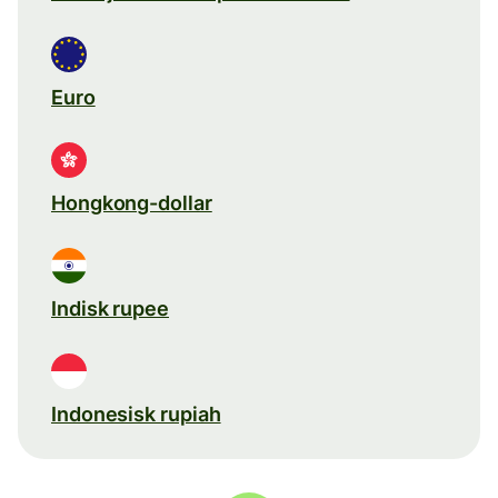
Euro
Hongkong-dollar
Indisk rupee
Indonesisk rupiah