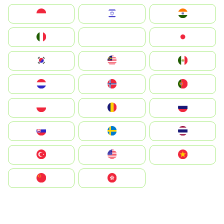
Indonesia
Israel
India
Italia
JA
Japan
South Korea
Malay
Mexico
Nederland
Norge
Portugal
Polska
România
Россия
Slovensko
Ruoŧŧa
ไทย
Türkiye
United States
Vietnam
中国
中國香港特別行政區