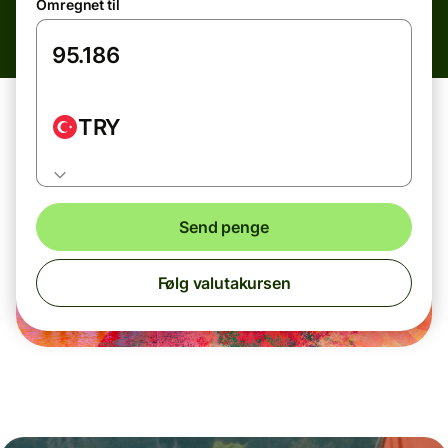
Omregnet til
TRY
Send penge
Følg valutakursen