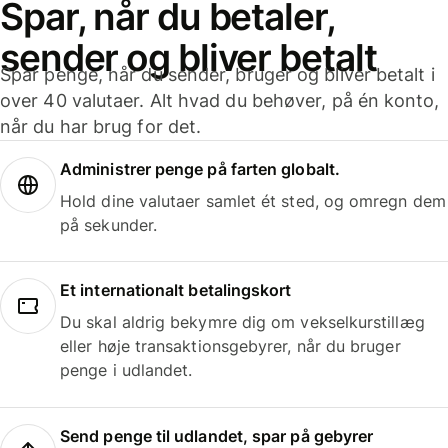
Spar, når du betaler,
sender og bliver betalt
Spar penge, når du sender, bruger og bliver betalt i
over 40 valutaer. Alt hvad du behøver, på én konto,
når du har brug for det.
Administrer penge på farten globalt.
Hold dine valutaer samlet ét sted, og omregn dem
på sekunder.
Et internationalt betalingskort
Du skal aldrig bekymre dig om vekselkurstillæg
eller høje transaktionsgebyrer, når du bruger
penge i udlandet.
Send penge til udlandet, spar på gebyrer