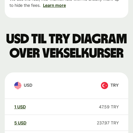
to hide the fees.
Learn more
USD til TRY Diagram
over vekselkurser
USD
TRY
1
USD
47.59
TRY
5
USD
237.97
TRY