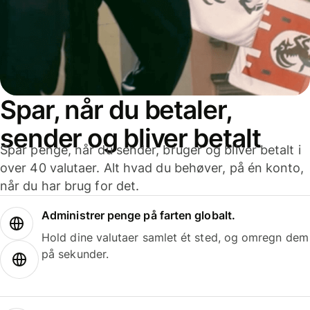
Spar, når du betaler,
sender og bliver betalt
Spar penge, når du sender, bruger og bliver betalt i
over 40 valutaer. Alt hvad du behøver, på én konto,
når du har brug for det.
Administrer penge på farten globalt.
Hold dine valutaer samlet ét sted, og omregn dem
på sekunder.