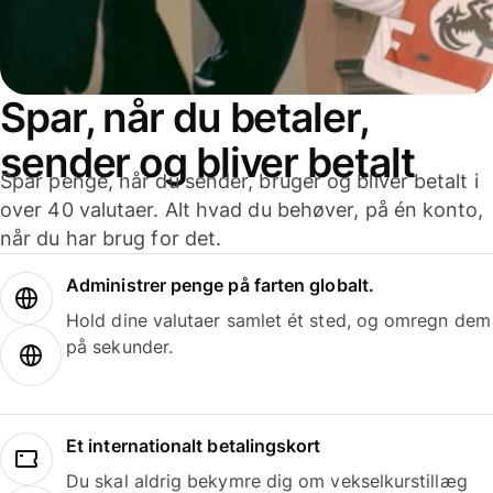
Spar, når du betaler,
sender og bliver betalt
Spar penge, når du sender, bruger og bliver betalt i
over 40 valutaer. Alt hvad du behøver, på én konto,
når du har brug for det.
Administrer penge på farten globalt.
Hold dine valutaer samlet ét sted, og omregn dem
på sekunder.
Et internationalt betalingskort
Du skal aldrig bekymre dig om vekselkurstillæg