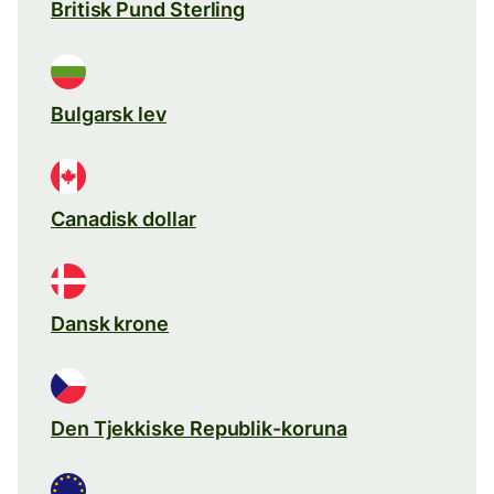
Britisk Pund Sterling
Bulgarsk lev
Canadisk dollar
Dansk krone
Den Tjekkiske Republik-koruna