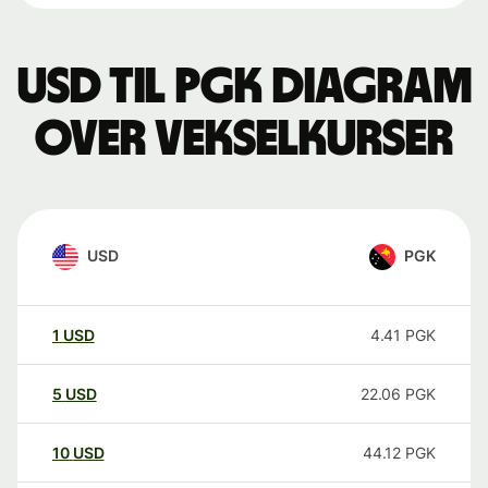
USD til PGK Diagram
over vekselkurser
USD
PGK
1
USD
4.41
PGK
5
USD
22.06
PGK
10
USD
44.12
PGK