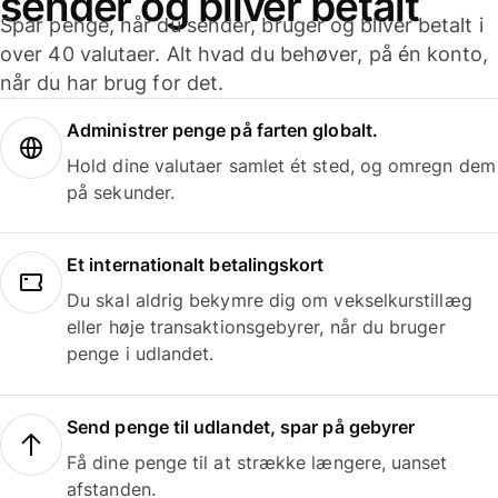
sender og bliver betalt
Spar penge, når du sender, bruger og bliver betalt i
over 40 valutaer. Alt hvad du behøver, på én konto,
når du har brug for det.
Administrer penge på farten globalt.
Hold dine valutaer samlet ét sted, og omregn dem
på sekunder.
Et internationalt betalingskort
Du skal aldrig bekymre dig om vekselkurstillæg
eller høje transaktionsgebyrer, når du bruger
penge i udlandet.
Send penge til udlandet, spar på gebyrer
Få dine penge til at strække længere, uanset
afstanden.