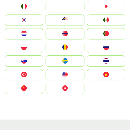
Italia
JA
Japan
South Korea
Malay
Mexico
Nederland
Norge
Portugal
Polska
România
Россия
Slovensko
Ruoŧŧa
ไทย
Türkiye
United States
Vietnam
中国
中國香港特別行政區