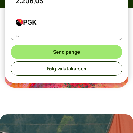
PGK
Send penge
Følg valutakursen