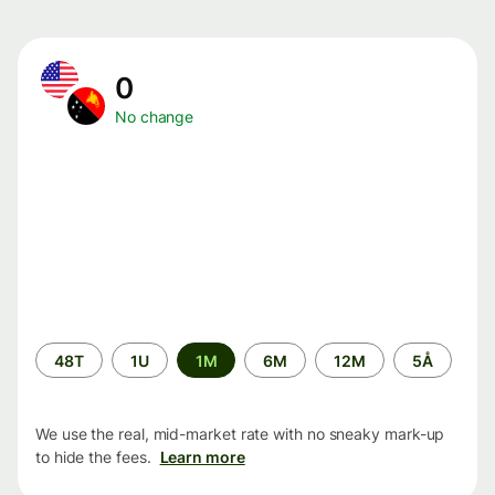
0
No change
Time
48T
1U
1M
6M
12M
5Å
period
We use the real, mid-market rate with no sneaky mark-up
to hide the fees.
Learn more