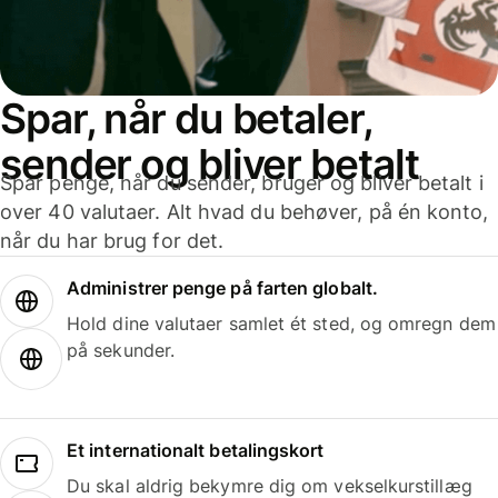
Spar, når du betaler,
sender og bliver betalt
Spar penge, når du sender, bruger og bliver betalt i
over 40 valutaer. Alt hvad du behøver, på én konto,
når du har brug for det.
Administrer penge på farten globalt.
Hold dine valutaer samlet ét sted, og omregn dem
på sekunder.
Et internationalt betalingskort
Du skal aldrig bekymre dig om vekselkurstillæg