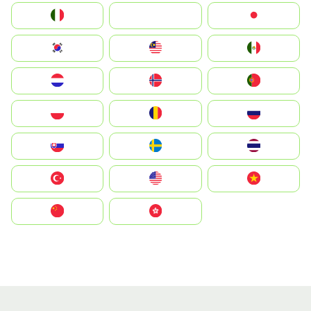
Italia
JA
Japan
South Korea
Malay
Mexico
Nederland
Norge
Portugal
Polska
România
Россия
Slovensko
Ruoŧŧa
ไทย
Türkiye
United States
Vietnam
中国
中國香港特別行政區