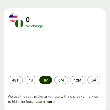
0
No change
Time
48T
1U
1M
6M
12M
5Å
period
We use the real, mid-market rate with no sneaky mark-up
to hide the fees.
Learn more