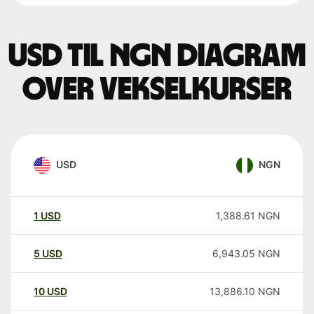
USD til NGN Diagram
over vekselkurser
USD
NGN
1
USD
1,388.61
NGN
5
USD
6,943.05
NGN
10
USD
13,886.10
NGN