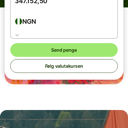
NGN
Send penge
Følg valutakursen