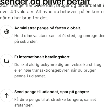
sender og bliver betalt
Spar penge, når du sender, bruger og bliver betalt i
over 40 valutaer. Alt hvad du behøver, på én konto,
når du har brug for det.
Administrer penge på farten globalt.
Hold dine valutaer samlet ét sted, og omregn dem
på sekunder.
Et internationalt betalingskort
Du skal aldrig bekymre dig om vekselkurstillæg
eller høje transaktionsgebyrer, når du bruger
penge i udlandet.
Send penge til udlandet, spar på gebyrer
Få dine penge til at strække længere, uanset
afstanden.