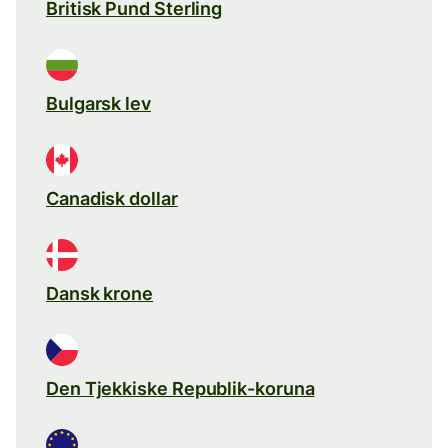
Britisk Pund Sterling
Bulgarsk lev
Canadisk dollar
Dansk krone
Den Tjekkiske Republik-koruna