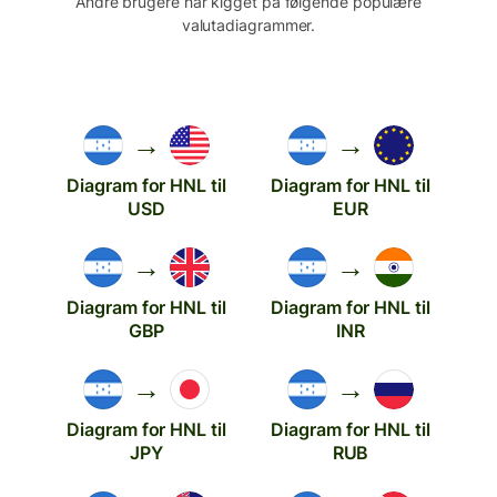
Andre brugere har kigget på følgende populære
valutadiagrammer.
→
→
Diagram for HNL til
Diagram for HNL til
USD
EUR
→
→
Diagram for HNL til
Diagram for HNL til
GBP
INR
→
→
Diagram for HNL til
Diagram for HNL til
JPY
RUB