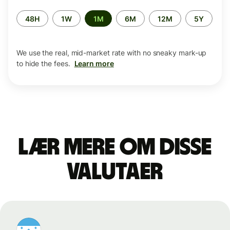
Time
48H
1W
1M
6M
12M
5Y
period
We use the real, mid-market rate with no sneaky mark-up
to hide the fees.
Learn more
Lær mere om disse
valutaer