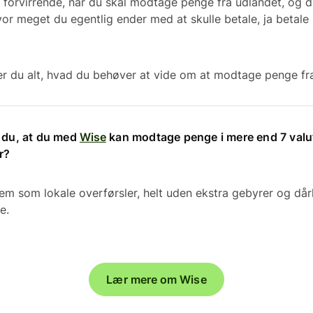
 forvirrende, når du skal modtage penge fra udlandet, og d
or meget du egentlig ender med at skulle betale, ja betale -
rer du alt, hvad du behøver at vide om at modtage penge fr
e du, at du med
Wise
kan modtage penge i mere end 7 valu
r?
 som lokale overførsler, helt uden ekstra gebyrer og dårl
e.
Lær mere om Wise