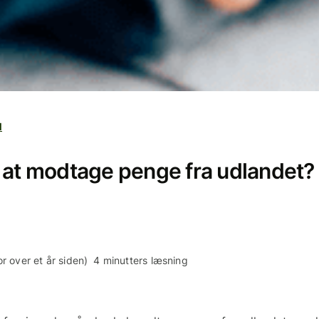
l
 at modtage penge fra udlandet? 
r over et år siden)
4 minutters læsning