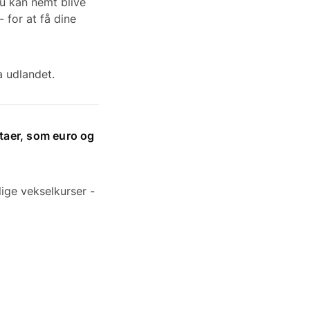
u kan nemt blive
 for at få dine
a udlandet.
taer, som euro og
ige vekselkurser -