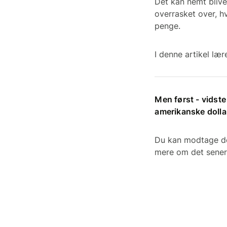
Det kan nemt blive
overrasket over, hv
penge.
I denne artikel læ
Men først - vidst
amerikanske dolla
Du kan modtage dem
mere om det sener