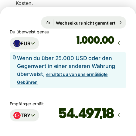
Kosten.
Wechselkurs nicht garantiert
1 EUR = 5
Wechselkurs nicht garantiert
Du überweist genau
,00
EUR
Wenn du über 25.000 USD oder den
Gegenwert in einer anderen Währung
überweist,
erhältst du von uns ermäßigte
Gebühren
Empfänger erhält
TRY