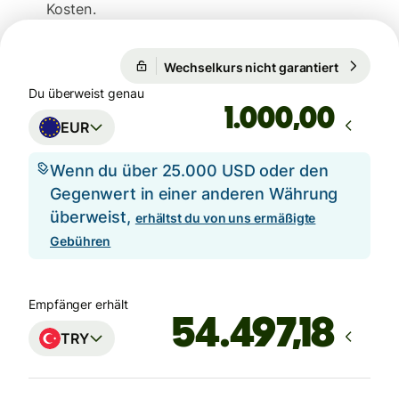
Kosten.
Wechselkurs nicht garantiert
1 EUR = 5
Wechselkurs nicht garantiert
Du überweist genau
,00
EUR
Wenn du über 25.000 USD oder den
Gegenwert in einer anderen Währung
überweist,
erhältst du von uns ermäßigte
Gebühren
Empfänger erhält
TRY