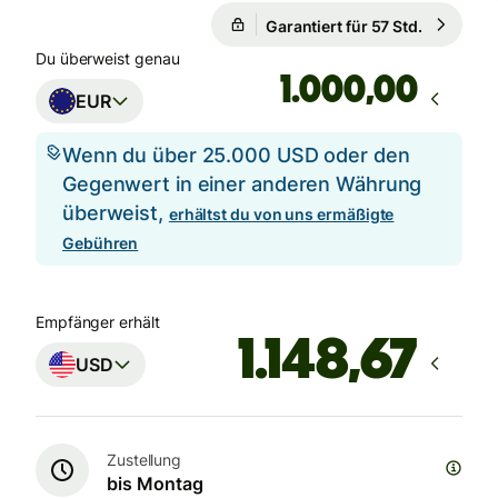
Garantiert für 57 Std.
1 EUR = 1
Garantiert für 57 Std.
Du überweist genau
,00
EUR
Wenn du über 25.000 USD oder den
Gegenwert in einer anderen Währung
überweist,
erhältst du von uns ermäßigte
Gebühren
Empfänger erhält
USD
Zustellung
bis Montag