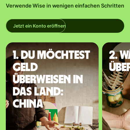
Verwende Wise in wenigen einfachen Schritten
Jetzt ein Konto eröffnen
1. Du möchtest
2. 
Geld
übe
überweisen in
das Land:
China