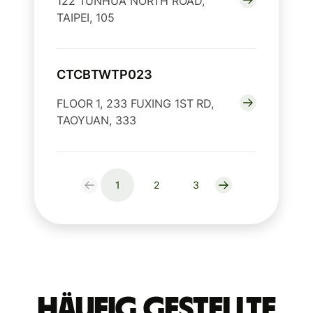
122 TUNHUA NORTH ROAD,
TAIPEI, 105
CTCBTWTP023
FLOOR 1, 233 FUXING 1ST RD,
TAOYUAN, 333
1
2
3
Häufig gestellte